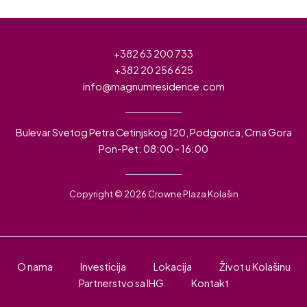
+382 63 200 733
+382 20 256 625
info@magnumresidence.com
Bulevar Svetog Petra Cetinjskog 120, Podgorica, Crna Gora
Pon-Pet: 08:00 - 16:00
Copyright © 2026 Crowne Plaza Kolašin
O nama
Investicija
Lokacija
Život u Kolašinu
Partnerstvo sa IHG
Kontakt