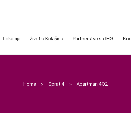
Lokacija
Život u Kolašinu
Partnerstvo sa IHG
Kon
Home
Sprat 4
Apartman 402