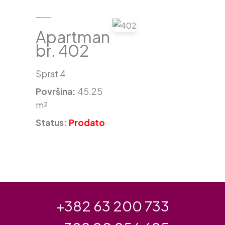
Apartman
br. 402
Sprat 4
Površina:
45.25
m²
Status:
Prodato
+382 63 200 733