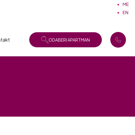
ME
EN
takt
ODABERI APARTMAN