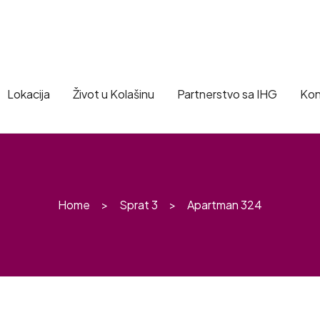
Lokacija
Život u Kolašinu
Partnerstvo sa IHG
Kon
Home
Sprat 3
Apartman 324