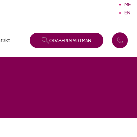
ME
EN
takt
ODABERI APARTMAN