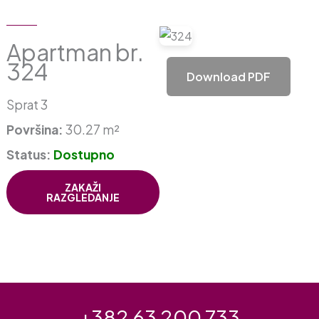
Apartman br.
324
Download PDF
Sprat 3
Površina:
30.27 m²
Status:
Dostupno
ZAKAŽI
RAZGLEDANJE
+382 63 200 733