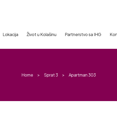
Lokacija
Život u Kolašinu
Partnerstvo sa IHG
Kon
Home
Sprat 3
Apartman 303