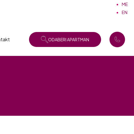
ME
EN
takt
ODABERI APARTMAN