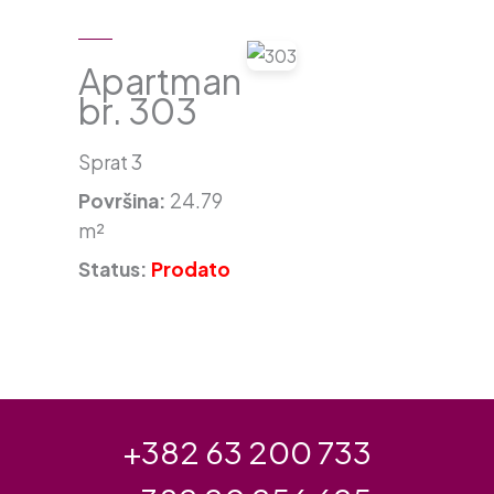
Apartman
br. 303
Sprat 3
Površina:
24.79
m²
Status:
Prodato
+382 63 200 733