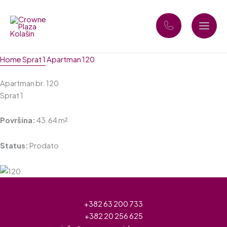
Skip
to
content
Home
Sprat 1
Apartman 120
Apartman br. 120
Sprat 1
Površina:
43.64 m²
Status:
Prodato
+382 63 200 733
+382 20 256 625