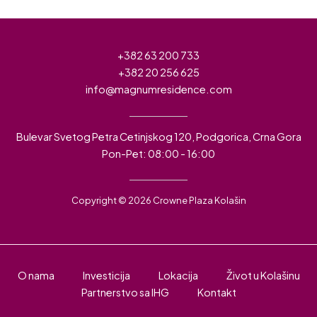
+382 63 200 733
+382 20 256 625
info@magnumresidence.com
Bulevar Svetog Petra Cetinjskog 120, Podgorica, Crna Gora
Pon-Pet: 08:00 - 16:00
Copyright © 2026 Crowne Plaza Kolašin
O nama
Investicija
Lokacija
Život u Kolašinu
Partnerstvo sa IHG
Kontakt