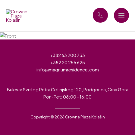
Skip
to
content
+382 63 200 733
+382 20 256 625
info@magnumresidence.com
Bulevar Svetog Petra Cetinjskog 120, Podgorica, Crna Gora
Pon-Pet: 08:00 - 16:00
Copyright © 2026 Crowne Plaza Kolašin